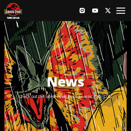
Game
Rules
Card List
Products
News
News
Check out the latest news from Jurassic Park TCG.
Events
Q&A